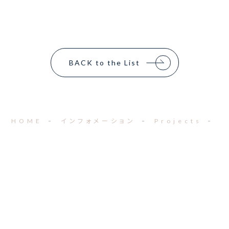
BACK to the List
HOME
インフォメーション
Projects
ク